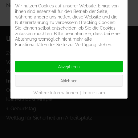
Nothilfe bei Unfällen und Katastrophen ist.
Wir nutzen Cookies auf unserer Website. Einige von
ihnen sind essenziell für den Betrieb der Seite,
während andere uns helfen, diese Website und die
Nutzererfahrung zu verbessern (Tracking Cookies).
Sie können selbst entscheiden, ob Sie die Cookies
zulassen möchten. Bitte beachten Sie, dass bei einer
Unser Blog
Ablehnung womöglich nicht mehr alle
Funktionalitäten der Seite zur Verfügung stehen.
Zwei Jahre MedWorks Augsburg
WHO-Welttag der Handhygiene
Akzeptieren
Welt-Herz-Tag
Ablehnen
Internationaler Tag der ersten Hilfe
Omega 3-Fettsäuren
Weitere Informationen
|
Impressum
Kälteschocktherapie
1. Geburtstag
Welttag für Sicherheit am Arbeitsplatz