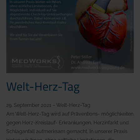
Kleinere kosmetische chirurgische
Cryolight - hyperbare CO2-
Eingriffe
Kältetherapie
Infusionstherapien
Medivid-Cryotherapie To-Go
Ernährungsmedizin
Chirotherapie
Akupunktur/Akupressur
Welt-Herz-Tag
Individuelle Rückenbehandlungen
29. September 2021 – Welt-Herz-Tag
Am Welt-Herz-Tag wird auf Präventions- möglichkeiten
gegen Herz-Kreislauf- Erkrankungen, Herzinfarkt und
Schlaganfall aufmerksam gemacht. In unserer Praxis