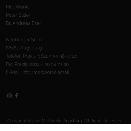
MedWorks
Peter Stiller
Dr. Andreas Eser
Neuburger Str. 11
86167 Augsburg
Telefon Praxis: 0821 / 99 98 77 20
Fax Praxis: 0821 / 99 98 77 29
E-Mail:
info@medworks.email
Copyright © 2021 MedWorks Augsburg. All Rights Reserved.
Impressum
Datenschutzerklärung
Intern