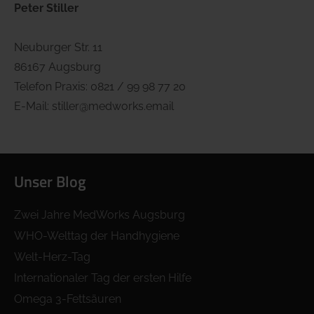
Peter Stiller
Neuburger Str. 11
86167 Augsburg
Telefon Praxis: 0821 / 99 98 77 20
E-Mail: stiller@medworks.email
Unser Blog
Zwei Jahre MedWorks Augsburg
WHO-Welttag der Handhygiene
Welt-Herz-Tag
Internationaler Tag der ersten Hilfe
Omega 3-Fettsäuren