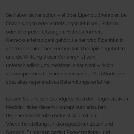
Kleinere kosmetische chirurgische
Cryolight - hyperbare CO2-
Eingriffe
Sie haben sicher schon viel über Eigenbluttherapien bei
Kältetherapie
Erkrankungen oder Verletzungen (Muskel-, Sehnen-
Infusionstherapien
oder Knorpelverletzungen, Arthroseformen,
Medivid-Cryotherapie To-Go
Gewebsverletzungen) gehört. Leider wird Eigenblut in
Ernährungsmedizin
vielen verschiedenen Formen zur Therapie angeboten
Chirotherapie
und die Wirkung dieser Verfahren ist sehr
unterschiedlich und meistens leider nicht wirklich
Akupunktur/Akupressur
vielversprechend. Daher nutzen wir bei MedWorks ein
spezielles regeneratives Behandlungsverfahren.
Individuelle Rückenbehandlungen
Lassen Sie uns den Grundgedanken der „Regenerativen
Medizin“ hinter diesem Konzept kurz erläutern:
Regenerative Medizin befasst sich mit der
Wiederherstellung funktionsgestörter Zellen und
Gewebe. Es werden gezielt Regenerations- und